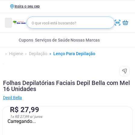
Insira o seu cep
Cupons
Serviços de Saúde
Nossas Marcas
Higiene
Depilação
Lenço Para Depilação
Folhas Depilatórias Faciais Depil Bella com Mel
16 Unidades
Depil Bella
R$
27
,
99
1
x
R$ 27,99
s/ juros
Carregando...