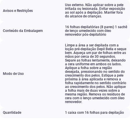
Uso externo. Não aplicar sobre a pele
irritada ou lesionada. Evitar exposição
Avisos e Restrições
ao sol após a depilação. Manter fora
do alcance de crianças.
16 folhas depilatórias (8 pares) 1 sachê
Conteúdo da Embalagem
de lenço umedecido com óleo
removedor pós-depilatório
Limpe a área a ser depilada com a
loção pré-depilação Depil Bella e seque
bem. Aqueça um par de folhas entre as
mãos por cerca de 30 segundos.
Separe as folhas lentamente
,
deixando
a cera uniforme em ambos os lados.
Aplique a folha sobre a região
desejada
,
pressionando no sentido do
Modo de Uso
crescimento dos pelos. Estique a pele
próxima à área aplicada e remova a
folha rapidamente no sentido contrário
ao crescimento dos pelos. Não aplique
a folha mais de duas vezes sobre a
mesma região. Remova os resíduos de
cera com o lenço umedecido com óleo
removedor.
Quantidade
1 caixa com 16 folhas para depilação