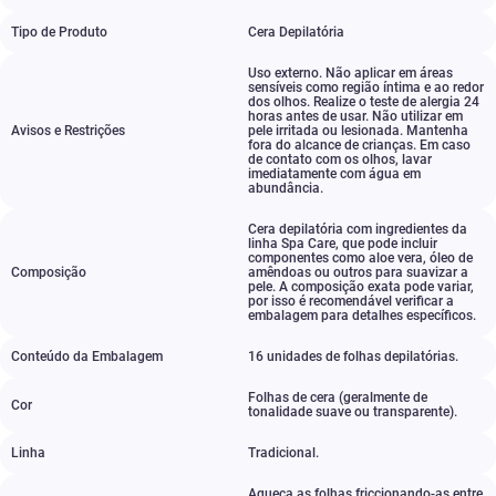
Tipo de Produto
Cera Depilatória
Uso externo. Não aplicar em áreas
sensíveis como região íntima e ao redor
dos olhos. Realize o teste de alergia 24
horas antes de usar. Não utilizar em
Avisos e Restrições
pele irritada ou lesionada. Mantenha
fora do alcance de crianças. Em caso
de contato com os olhos
,
lavar
imediatamente com água em
abundância.
Cera depilatória com ingredientes da
linha Spa Care
,
que pode incluir
componentes como aloe vera
,
óleo de
Composição
amêndoas ou outros para suavizar a
pele. A composição exata pode variar
,
por isso é recomendável verificar a
embalagem para detalhes específicos.
Conteúdo da Embalagem
16 unidades de folhas depilatórias.
Folhas de cera (geralmente de
Cor
tonalidade suave ou transparente).
Linha
Tradicional.
Aqueça as folhas friccionando-as entre