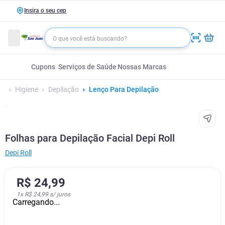
Insira o seu cep
Cupons
Serviços de Saúde
Nossas Marcas
Higiene
Depilação
Lenço Para Depilação
Folhas para Depilação Facial Depi Roll
Depi Roll
R$
24
,
99
1
x
R$ 24,99
s/ juros
Carregando...