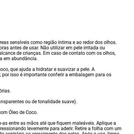
reas sensíveis como região íntima e ao redor dos olhos.
oras antes de usar. Não utilizar em pele irritada ou
alcance de crianças. Em caso de contato com os olhos
,
ua em abundância.
coco
,
que ajuda a hidratar e suavizar a pele. A
,
por isso é importante conferir a embalagem para os
órias.
ansparentes ou de tonalidade suave).
 com Óleo de Coco.
o-as entre as mãos até que fiquem maleáveis. Aplique a
ressionando levemente para aderir. Retire a folha com um
do contrário ao crescimento dos pelos. Após o uso
,
limpe