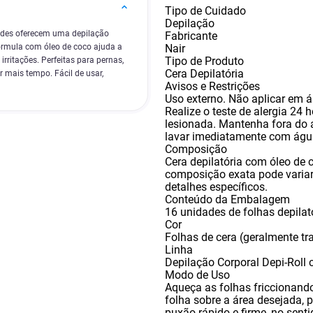
Tipo de Cuidado
Depilação
dades oferecem uma depilação
Fabricante
Nair
fórmula com óleo de coco ajuda a
Tipo de Produto
rritações. Perfeitas para pernas,
Cera Depilatória
r mais tempo. Fácil de usar,
Avisos e Restrições
Uso externo. Não aplicar em á
Realize o teste de alergia 24 h
lesionada. Mantenha fora do 
lavar imediatamente com ág
Composição
Cera depilatória com óleo de 
composição exata pode variar
detalhes específicos.
Conteúdo da Embalagem
16 unidades de folhas depilat
Cor
Folhas de cera (geralmente tr
Linha
Depilação Corporal Depi-Roll
Modo de Uso
Aqueça as folhas friccionand
folha sobre a área desejada
,
p
puxão rápido e firme
,
no senti