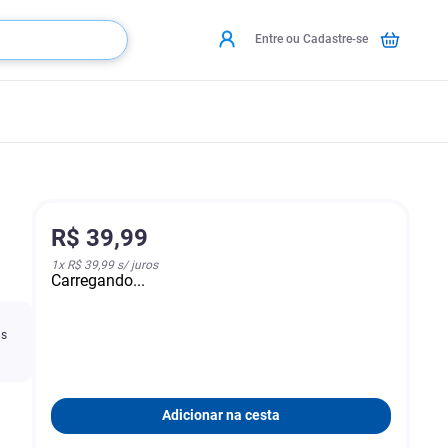
Entre ou Cadastre-se
R$
39
,
99
1
x
R$ 39,99
s/ juros
Carregando...
as
Adicionar na cesta