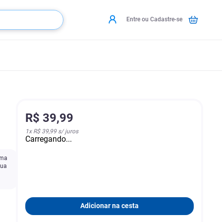
Entre ou Cadastre-se
R$
39
,
99
1
x
R$ 39,99
s/ juros
Carregando...
uma
Sua
Adicionar na cesta