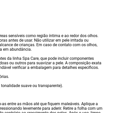
reas sensíveis como região íntima e ao redor dos olhos.
oras antes de usar. Não utilizar em pele irritada ou
alcance de crianças. Em caso de contato com os olhos
,
ua em abundância.
ntes da linha Spa Care
,
que pode incluir componentes
oas ou outros para suavizar a pele. A composição exata
ndável verificar a embalagem para detalhes específicos.
órias.
 tonalidade suave ou transparente).
o-as entre as mãos até que fiquem maleáveis. Aplique a
ressionando levemente para aderir. Retire a folha com um
do contrário ao crescimento dos pelos. Após o uso
,
limpe