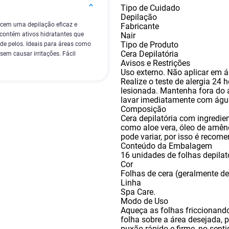
Tipo de Cuidado
Depilação
ecem uma depilação eficaz e
Fabricante
Nair
contém ativos hidratantes que
Tipo de Produto
 de pelos. Ideais para áreas como
Cera Depilatória
sem causar irritações. Fácil
Avisos e Restrições
Uso externo. Não aplicar em á
Realize o teste de alergia 24 h
lesionada. Mantenha fora do 
lavar imediatamente com ág
Composição
Cera depilatória com ingredie
como aloe vera
,
óleo de amênd
pode variar
,
por isso é recome
Conteúdo da Embalagem
16 unidades de folhas depilat
Cor
Folhas de cera (geralmente de
Linha
Spa Care.
Modo de Uso
Aqueça as folhas friccionand
folha sobre a área desejada
,
p
puxão rápido e firme
,
no senti