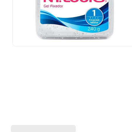
Gel Fixador Nylooks Incolor
Ny Looks
240g