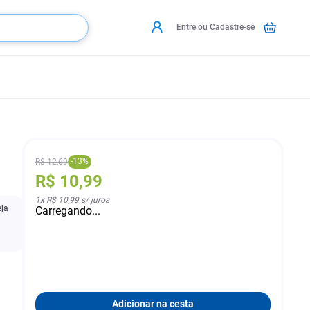
Entre ou Cadastre-se
-
13
%
R$
12
,
69
R$
10
,
99
1
x
R$ 10,99
s/ juros
eja
Carregando...
Adicionar na cesta