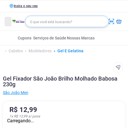
Insira o seu cep
Cupons
Serviços de Saúde
Nossas Marcas
Cabelos
Modeladores
Gel E Gelatina
Gel Fixador São João Brilho Molhado Babosa
230g
São João Men
R$
12
,
99
1
x
R$ 12,99
s/ juros
Carregando...