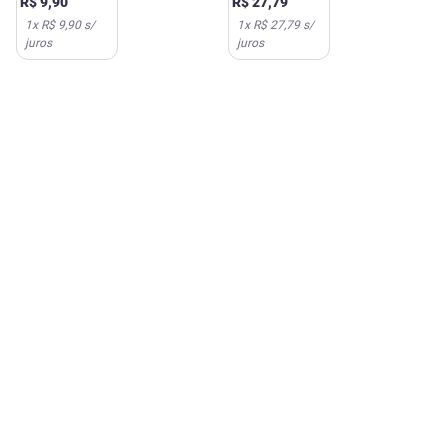
R$
9
,
90
R$
27
,
79
1
x
R$ 9,90
s/
1
x
R$ 27,79
s/
juros
juros