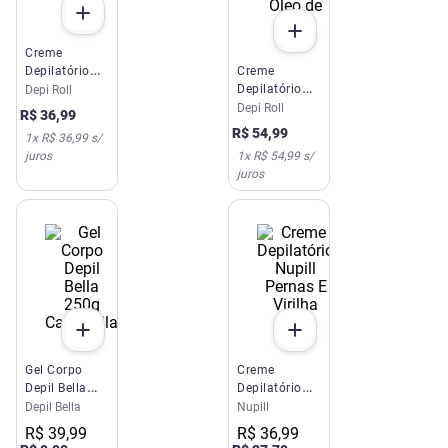
Creme
Depilatório
Creme
Depi Roll Buço
Depilatório
Depi Roll
Spa Care
Corporal Depi
Depi Roll
R$
36
,
99
Roll Óleo de
R$
54
,
99
1
x
R$ 36,99
s/
Coco
juros
1
x
R$ 54,99
s/
juros
Gel Corpo
Creme
Depil Bella
Depilatório
250g
Nupill Pernas
Depil Bella
Nupill
Camomila
E Virilha 100g
R$
39
,
99
R$
36
,
99