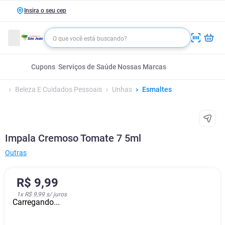
Insira o seu cep
Cupons
Serviços de Saúde
Nossas Marcas
Beleza E Cuidados Pessoais
Unhas
Esmaltes
Impala Cremoso Tomate 7 5ml
Outras
R$
9
,
99
1
x
R$ 9,99
s/ juros
Carregando...