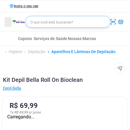
Insira o seu cep
Cupons
Serviços de Saúde
Nossas Marcas
Higiene
Depilação
Aparelhos E Lâminas De Depilação
Kit Depil Bella Roll On Bioclean
Depil Bella
R$
69
,
99
1
x
R$ 69,99
s/ juros
Carregando...