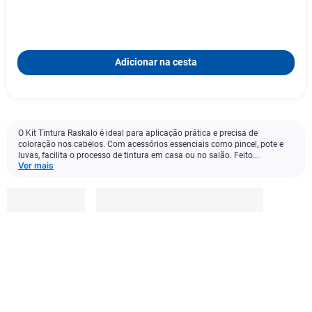
Adicionar na cesta
O Kit Tintura Raskalo é ideal para aplicação prática e precisa de
coloração nos cabelos. Com acessórios essenciais como pincel, pote e
luvas, facilita o processo de tintura em casa ou no salão. Feito...
Ver mais
Raskalo
R$
27
,
99
Adicionar à cesta
1
x