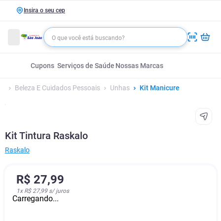
Insira o seu cep
Cupons
Serviços de Saúde
Nossas Marcas
Beleza E Cuidados Pessoais
Unhas
Kit Manicure
Kit Tintura Raskalo
Raskalo
R$
27
,
99
1
x
R$ 27,99
s/ juros
Carregando...