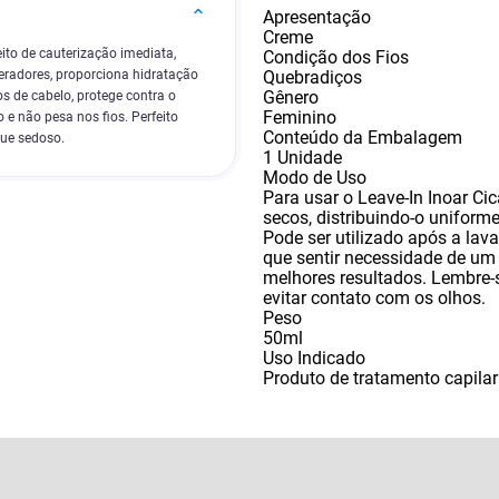
Apresentação
Creme
eito de cauterização imediata,
Condição dos Fios
Quebradiços
neradores, proporciona hidratação
Gênero
os de cabelo, protege contra o
Feminino
o e não pesa nos fios. Perfeito
Conteúdo da Embalagem
que sedoso.
1 Unidade
Modo de Uso
Para usar o Leave-In Inoar Cic
secos
,
distribuindo-o uniform
Pode ser utilizado após a la
que sentir necessidade de um
melhores resultados. Lembre-s
evitar contato com os olhos.
Peso
50ml
Uso Indicado
Produto de tratamento capilar 