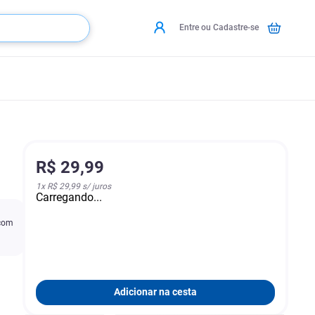
Entre ou Cadastre-se
R$
29
,
99
1
x
R$ 29,99
s/ juros
Carregando...
 com
Adicionar na cesta