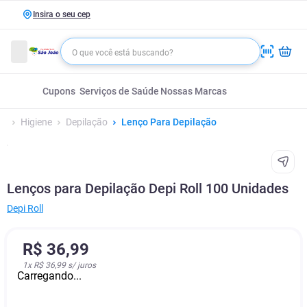
Insira o seu cep
Cupons
Serviços de Saúde
Nossas Marcas
Higiene
Depilação
Lenço Para Depilação
Lenços para Depilação Depi Roll 100 Unidades
Depi Roll
R$
36
,
99
1
x
R$ 36,99
s/ juros
Carregando...