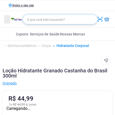
Insira o seu cep
Cupons
Serviços de Saúde
Nossas Marcas
Dermocosméticos
Corpo
Hidratante Corporal
Loção Hidratante Granado Castanha do Brasil
300ml
Granado
R$
44
,
99
1
x
R$ 44,99
s/ juros
Carregando...