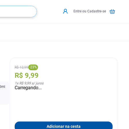
Entre ou Cadastre-se
-
23
%
R$
12
,
99
R$
9
,
99
1
x
R$ 9,99
s/ juros
00ml
Carregando...
Adicionar na cesta