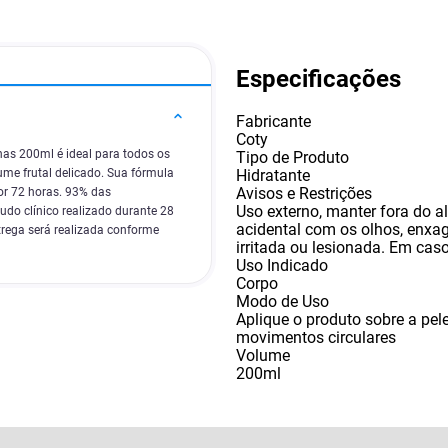
Especificações
Fabricante
Coty
as 200ml é ideal para todos os
Tipo de Produto
Hidratante
ume frutal delicado. Sua fórmula
Avisos e Restrições
or 72 horas. 93% das
Uso externo
,
manter fora do a
do clínico realizado durante 28
acidental com os olhos
,
enxag
rega será realizada conforme
irritada ou lesionada. Em cas
Uso Indicado
Corpo
Modo de Uso
Aplique o produto sobre a pel
movimentos circulares
Volume
200ml