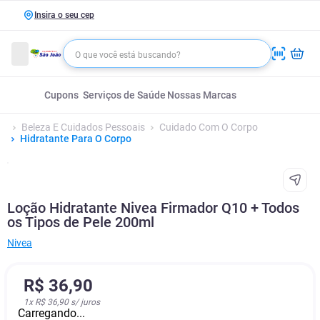
Insira o seu cep
Cupons
Serviços de Saúde
Nossas Marcas
Beleza E Cuidados Pessoais
Cuidado Com O Corpo
Hidratante Para O Corpo
Loção Hidratante Nivea Firmador Q10 + Todos
os Tipos de Pele 200ml
Nivea
R$
36
,
90
1
x
R$ 36,90
s/ juros
Carregando...