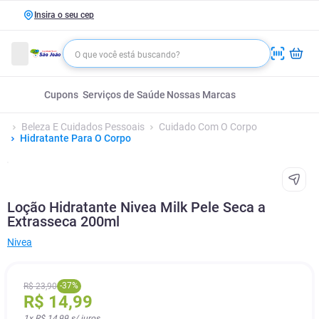
Insira o seu cep
Cupons
Serviços de Saúde
Nossas Marcas
Beleza E Cuidados Pessoais
Cuidado Com O Corpo
Hidratante Para O Corpo
Loção Hidratante Nivea Milk Pele Seca a
Extrasseca 200ml
Nivea
-
37
%
R$
23
,
90
R$
14
,
99
1
x
R$ 14,99
s/ juros