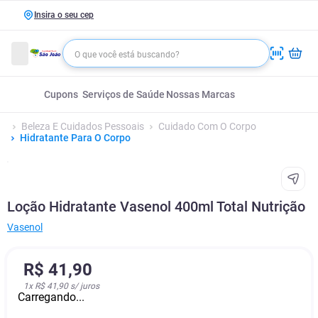
Insira o seu cep
Cupons
Serviços de Saúde
Nossas Marcas
Beleza E Cuidados Pessoais
Cuidado Com O Corpo
Hidratante Para O Corpo
Loção Hidratante Vasenol 400ml Total Nutrição
Vasenol
R$
41
,
90
1
x
R$ 41,90
s/ juros
Carregando...