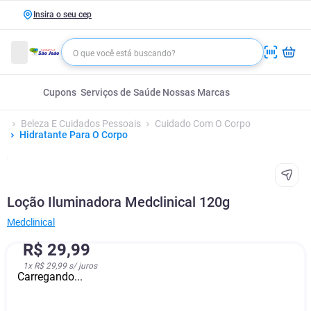
Insira o seu cep
Cupons
Serviços de Saúde
Nossas Marcas
Beleza E Cuidados Pessoais
Cuidado Com O Corpo
Hidratante Para O Corpo
Loção Iluminadora Medclinical 120g
Medclinical
R$
29
,
99
1
x
R$ 29,99
s/ juros
Carregando...