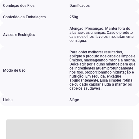
Condição dos Fios
Danificados
Conteúdo da Embalagem
250g
Atenção! Precaução: Manter fora do
alcance das crianças. Caso o produto
Avisos e Restrições
cais nos olhos
,
lave-os imediatamente
com água.
Para obter melhores resultados
,
aplique o produto nos cabelos limpos e
úmidos
,
massageando mecha a mecha.
Deixe agir por alguns minutos para que
os ingredientes atuem profundamente
Modo de Uso
nos fios
,
proporcionando hidratação e
nutrição. Em seguida
,
enxágue
abundantemente. Essa simples rotina
de cuidado capilar ajuda a manter os
cabelos saudáveis.
Linha
Siàge