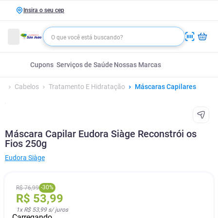
Insira o seu cep
Cupons
Serviços de Saúde
Nossas Marcas
Cabelos
Tratamento E Hidratação
Máscaras Capilares
Máscara Capilar Eudora Siàge Reconstrói os
Fios 250g
Eudora Siàge
-
30
%
R$
76
,
99
R$
53
,
99
1
x
R$ 53,99
s/ juros
Carregando...