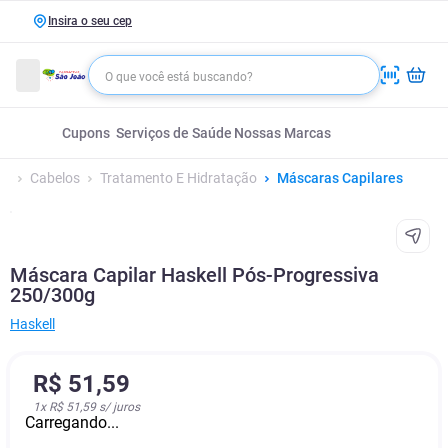
Insira o seu cep
Cupons
Serviços de Saúde
Nossas Marcas
Cabelos
Tratamento E Hidratação
Máscaras Capilares
Máscara Capilar Haskell Pós-Progressiva
250/300g
Haskell
R$
51
,
59
1
x
R$ 51,59
s/ juros
Carregando...