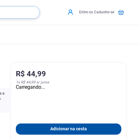
Entre ou Cadastre-se
R$
44
,
99
1
x
R$ 44,99
s/ juros
Carregando...
s e
%
Adicionar na cesta