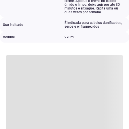
creme. Aplique o creme no cabelo
úmido e limpo
,
deixe agir por até 30
minutos e enxágue. Repita uma ou
duas vezes por semana
É indicada para cabelos danificados
,
Uso Indicado
secos e enfraquecidos
Volume
270ml