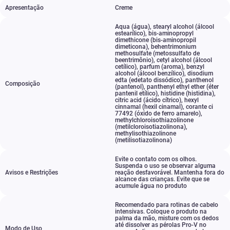
Apresentação
Creme
Aqua (água)
,
stearyl alcohol (álcool
estearílico)
,
bis-aminopropyl
dimethicone (bis-aminopropil
dimeticona)
,
behentrimonium
methosulfate (metossulfato de
beentrimônio)
,
cetyl alcohol (álcool
cetílico)
,
parfum (aroma)
,
benzyl
alcohol (álcool benzílico)
,
disodium
edta (edetato dissódico)
,
panthenol
Composição
(pantenol)
,
panthenyl ethyl ether (éter
pantenil etílico)
,
histidine (histidina)
,
citric acid (ácido cítrico)
,
hexyl
cinnamal (hexil cinamal)
,
corante ci
77492 (óxido de ferro amarelo)
,
methylchloroisothiazolinone
(metilcloroisotiazolinona)
,
methylisothiazolinone
(metilisotiazolinona)
Evite o contato com os olhos.
Suspenda o uso se observar alguma
Avisos e Restrições
reação desfavorável. Mantenha fora do
alcance das crianças. Evite que se
acumule água no produto
Recomendado para rotinas de cabelo
intensivas. Coloque o produto na
palma da mão
,
misture com os dedos
até dissolver as pérolas Pro-V no
Modo de Uso