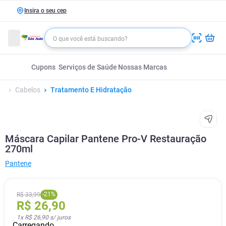
Insira o seu cep
Cupons
Serviços de Saúde
Nossas Marcas
Cabelos
Tratamento E Hidratação
Máscara Capilar Pantene Pro-V Restauração
270ml
Pantene
-
21
%
R$
33
,
99
R$
26
,
90
1
x
R$ 26,90
s/ juros
Carregando...