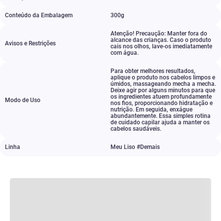
Conteúdo da Embalagem
300g
Atenção! Precaução: Manter fora do
alcance das crianças. Caso o produto
Avisos e Restrições
cais nos olhos
,
lave-os imediatamente
com água.
Para obter melhores resultados
,
aplique o produto nos cabelos limpos e
úmidos
,
massageando mecha a mecha.
Deixe agir por alguns minutos para que
os ingredientes atuem profundamente
Modo de Uso
nos fios
,
proporcionando hidratação e
nutrição. Em seguida
,
enxágue
abundantemente. Essa simples rotina
de cuidado capilar ajuda a manter os
cabelos saudáveis.
Linha
Meu Liso #Demais