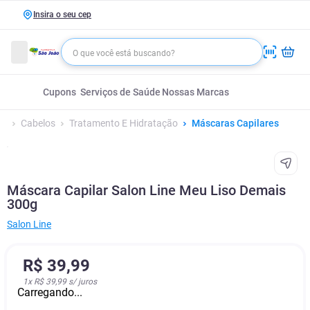
Insira o seu cep
Cupons
Serviços de Saúde
Nossas Marcas
Cabelos
Tratamento E Hidratação
Máscaras Capilares
Máscara Capilar Salon Line Meu Liso Demais
300g
Salon Line
R$
39
,
99
1
x
R$ 39,99
s/ juros
Carregando...