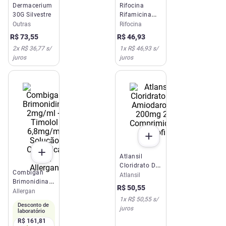
Dermacerium
Rifocina
30G Silvestre
Rifamicina
Sódica
Outras
Rifocina
10mg/ml
R$
73
,
55
R$
46
,
93
20ml Solução
2
x
R$ 36,77
s/
1
x
R$ 46,93
s/
Tópica Spray
juros
juros
Sanofi
Atlansil
Cloridrato De
Combigan
Amiodarona
Atlansil
Brimonidina
200mg 20
R$
50
,
55
2mg/ml +
Allergan
Comprimidos
1
x
R$ 50,55
s/
Timolol
Sanofi
Desconto de
juros
6,8mg/ml
laboratório
Solução
R$
161
,
81