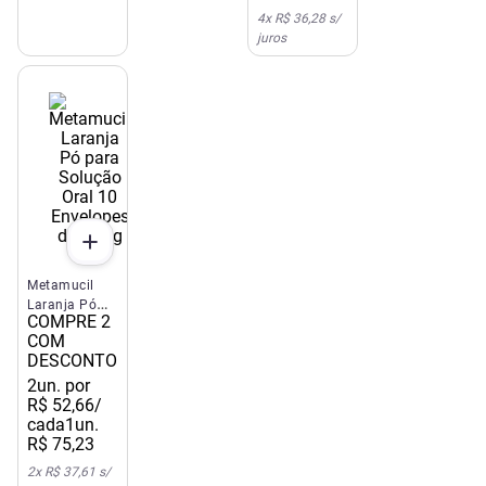
4
x
R$ 36,28
s/
juros
Metamucil
Laranja Pó
COMPRE 2
para Solução
COM
Oral 10
DESCONTO
Envelopes de
5,85g
2
un. por
R$
52
,
66
/
cada
1un.
R$
75
,
23
2
x
R$ 37,61
s/