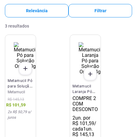
Relevância
Filtrar
3
resultados
Metamucil Pó
para Solução
Metamucil
Oral 210g
Laranja Pó
Metamucil
para Solução
COMPRE 2
R$
145
,
13
Oral 174g
COM
R$
101
,
59
DESCONTO
2
x
R$ 50,79
s/
2
un. por
juros
R$
101
,
59
/
cada
1un.
R$
145
,
13