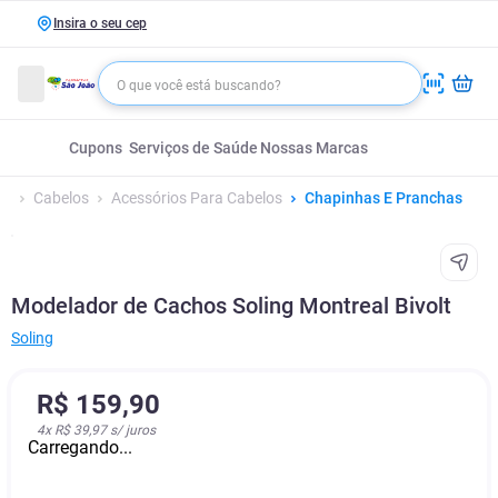
Insira o seu cep
Cupons
Serviços de Saúde
Nossas Marcas
Cabelos
Acessórios Para Cabelos
Chapinhas E Pranchas
Modelador de Cachos Soling Montreal Bivolt
Soling
R$
159
,
90
4
x
R$ 39,97
s/ juros
Carregando...