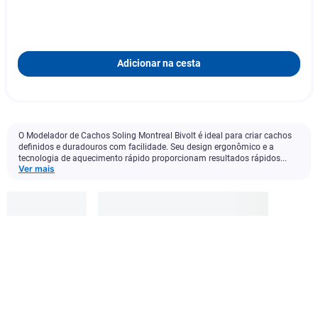
Adicionar na cesta
O Modelador de Cachos Soling Montreal Bivolt é ideal para criar cachos
definidos e duradouros com facilidade. Seu design ergonômico e a
tecnologia de aquecimento rápido proporcionam resultados rápidos...
Ver mais
Soling
R$
159
,
90
Adicionar à cesta
4
x