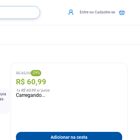
Entre ou Cadastre-se
-
29
%
R$
85
,
99
R$
60
,
99
1
x
R$ 60,99
s/ juros
tura
Carregando...
as
Adicionar na cesta