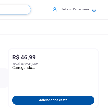
Entre ou Cadastre-se
R$
46
,
99
1
x
R$ 46,99
s/ juros
Carregando...
Adicionar na cesta