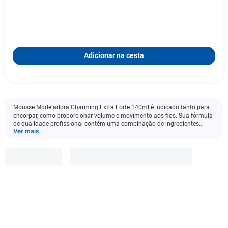
Adicionar na cesta
Mousse Modeladora Charming Extra Forte 140ml é indicado tanto para
encorpar, como proporcionar volume e movimento aos fios. Sua fórmula
de qualidade profissional contém uma combinação de ingredientes...
Ver mais
Charming
R$
64
,
99