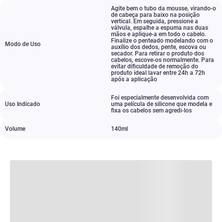
Agite bem o tubo da mousse
,
virando-o
de cabeça para baixo na posição
vertical. Em seguida
,
pressione a
válvula
,
espalhe a espuma nas duas
mãos e aplique-a em todo o cabelo.
Finalize o penteado modelando com o
Modo de Uso
auxílio dos dedos
,
pente
,
escova ou
secador. Para retirar o produto dos
cabelos
,
escove-os normalmente. Para
evitar dificuldade de remoção do
produto ideal lavar entre 24h a 72h
após a aplicação
Foi especialmente desenvolvida com
Uso Indicado
uma película de silicone que modela e
fixa os cabelos sem agredi-los
Volume
140ml