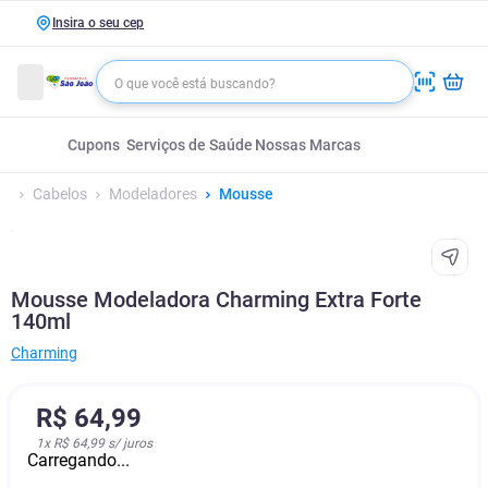
Insira o seu cep
Cupons
Serviços de Saúde
Nossas Marcas
Cabelos
Modeladores
Mousse
Mousse Modeladora Charming Extra Forte
140ml
Charming
R$
64
,
99
1
x
R$ 64,99
s/ juros
Carregando...