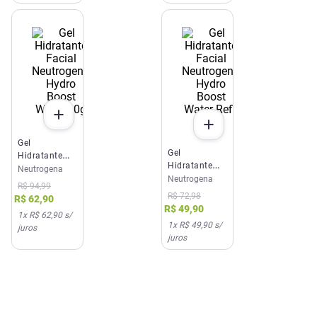
Gel
Gel
Hidratante
Hidratante
Facial
Neutrogena
Facial
Neutrogena
Neutrogena
R$
94
,
99
Neutrogena
Hydro Boost
R$
72
,
98
R$
62
,
90
Hydro Boost
Water 50g
R$
49
,
90
1
x
R$ 62,90
s/
Water Refil
1
x
R$ 49,90
s/
juros
50g
juros