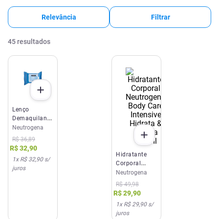
Relevância
Filtrar
45
resultados
Lenço
Demaquilante
Neutrogena
Neutrogena
Deep Clean
R$
36
,
89
25 Unidades
R$
32
,
90
Hidratante
1
x
R$ 32,90
s/
Corporal
juros
Neutrogena
Neutrogena
Body Care
R$
49
,
98
Intensive
R$
29
,
90
Hidrata &
1
x
R$ 29,90
s/
Repara 400ml
juros