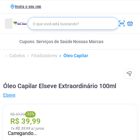
Insira o seu cep
Cupons
Serviços de Saúde
Nossas Marcas
Cabelos
Finalizadores
Óleo Capilar
Óleo Capilar Elseve Extraordinário 100ml
Elseve
-
33
%
R$
59
,
90
R$
39
,
99
1
x
R$ 39,99
s/ juros
Carregando...