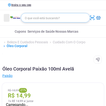
Insira o seu cep
Cupons
Serviços de Saúde
Nossas Marcas
Beleza E Cuidados Pessoais
Cuidado Com O Corpo
Óleo Corporal
Óleo Corporal Paixão 100ml Avelã
Paixão
-
21
%
R$
18
,
99
R$
14
,
99
1
x
R$ 14,99
s/ juros
Carregando...