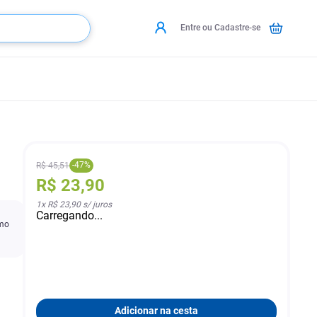
Entre ou Cadastre-se
-
47
%
R$
45
,
51
R$
23
,
90
1
x
R$ 23,90
s/ juros
Carregando...
omo
Adicionar na cesta