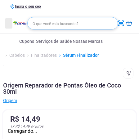
Insira o seu cep
Cupons
Serviços de Saúde
Nossas Marcas
Cabelos
Finalizadores
Sérum Finalizador
Origem Reparador de Pontas Óleo de Coco
30ml
Origem
R$
14
,
49
1
x
R$ 14,49
s/ juros
Carregando...