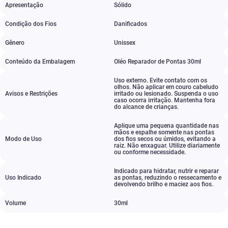
Apresentação
Sólido
Condição dos Fios
Danificados
Gênero
Unissex
Conteúdo da Embalagem
Oléo Reparador de Pontas 30ml
Uso externo. Evite contato com os
olhos. Não aplicar em couro cabeludo
Avisos e Restrições
irritado ou lesionado. Suspenda o uso
caso ocorra irritação. Mantenha fora
do alcance de crianças.
Aplique uma pequena quantidade nas
mãos e espalhe somente nas pontas
Modo de Uso
dos fios secos ou úmidos
,
evitando a
raiz. Não enxaguar. Utilize diariamente
ou conforme necessidade.
Indicado para hidratar
,
nutrir e reparar
Uso Indicado
as pontas
,
reduzindo o ressecamento e
devolvendo brilho e maciez aos fios.
Volume
30ml