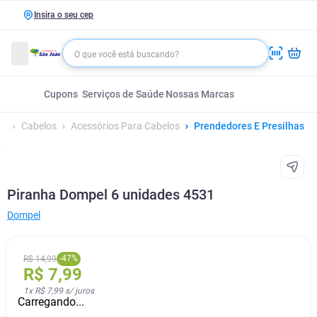
Insira o seu cep
Cupons
Serviços de Saúde
Nossas Marcas
Cabelos
Acessórios Para Cabelos
Prendedores E Presilhas
Piranha Dompel 6 unidades 4531
Dompel
-
47
%
R$
14
,
99
R$
7
,
99
1
x
R$ 7,99
s/ juros
Carregando...