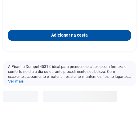
Adicionar na cesta
A Piranha Dompel 4531 é ideal para prender os cabelos com firmeza e
conforto no dia a dia ou durante procedimentos de beleza. Com
excelente acabamento e material resistente, mantém os fios no lugar se...
Ver mais
Dompel
R$
14
,
99
-
47
%
R$
7
,
99