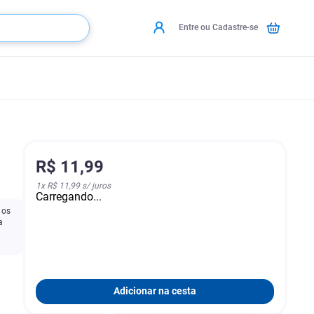
Entre ou Cadastre-se
R$
11
,
99
1
x
R$ 11,99
s/ juros
Carregando...
 os
a
Adicionar na cesta