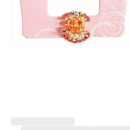
Piranha Tendência Absolut
Tendência Absoluta
717