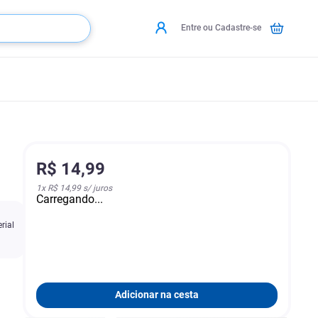
Entre ou Cadastre-se
R$
14
,
99
1
x
R$ 14,99
s/ juros
Carregando...
rial
Adicionar na cesta