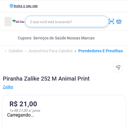
Insira o seu cep
Cupons
Serviços de Saúde
Nossas Marcas
Cabelos
Acessórios Para Cabelos
Prendedores E Presilhas
Piranha Zalike 252 M Animal Print
Zalike
R$
21
,
00
1
x
R$ 21,00
s/ juros
Carregando...