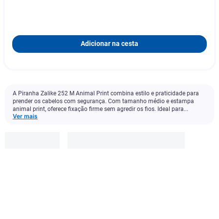
Adicionar na cesta
A Piranha Zalike 252 M Animal Print combina estilo e praticidade para
prender os cabelos com segurança. Com tamanho médio e estampa
animal print, oferece fixação firme sem agredir os fios. Ideal para...
Ver mais
Zalike
R$
21
,
00
Adicionar à cesta
1
x