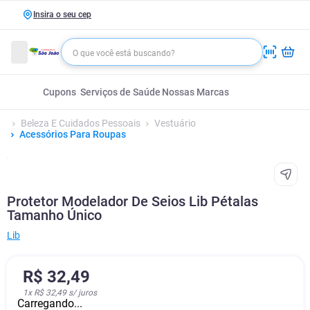
Insira o seu cep
Cupons
Serviços de Saúde
Nossas Marcas
Beleza E Cuidados Pessoais
Vestuário
Acessórios Para Roupas
Protetor Modelador De Seios Lib Pétalas
Tamanho Único
Lib
R$
32
,
49
1
x
R$ 32,49
s/ juros
Carregando...