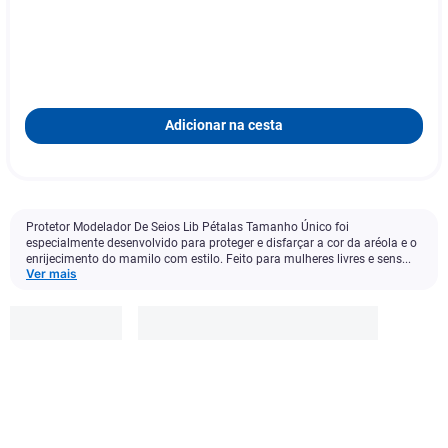
Adicionar na cesta
Protetor Modelador De Seios Lib Pétalas Tamanho Único foi
especialmente desenvolvido para proteger e disfarçar a cor da aréola e o
enrijecimento do mamilo com estilo. Feito para mulheres livres e sens...
Ver mais
Lib
R$
32
,
49