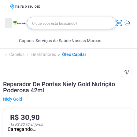
Insira o seu cep
Cupons
Serviços de Saúde
Nossas Marcas
Cabelos
Finalizadores
Óleo Capilar
Reparador De Pontas Niely Gold Nutrição
Poderosa 42ml
Niely Gold
R$
30
,
90
1
x
R$ 30,90
s/ juros
Carregando...