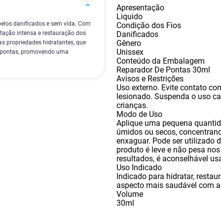
Apresentação
Liquido
elos danificados e sem vida. Com
Condição dos Fios
Danificados
tação intensa e restauração dos
Gênero
as propriedades hidratantes, que
Unissex
as pontas, promovendo uma
Conteúdo da Embalagem
Reparador De Pontas 30ml
Avisos e Restrições
Uso externo. Evite contato co
lesionado. Suspenda o uso cas
crianças.
Modo de Uso
Aplique uma pequena quantid
úmidos ou secos
,
concentrand
enxaguar. Pode ser utilizado
produto é leve e não pesa no
resultados
,
é aconselhável usa
Uso Indicado
Indicado para hidratar
,
restaur
aspecto mais saudável com a
Volume
30ml