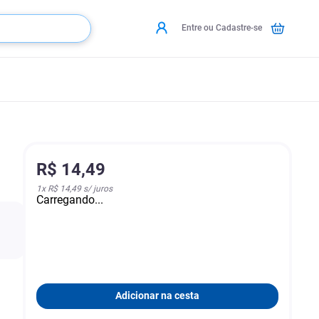
Entre ou Cadastre-se
R$
14
,
49
1
x
R$ 14,49
s/ juros
Carregando...
Adicionar na cesta