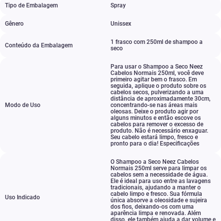
Tipo de Embalagem
Spray
Gênero
Unissex
1 frasco com 250ml de shampoo a
Conteúdo da Embalagem
seco
Para usar o Shampoo a Seco Neez
Cabelos Normais 250ml
,
você deve
primeiro agitar bem o frasco. Em
seguida
,
aplique o produto sobre os
cabelos secos
,
pulverizando a uma
distância de aproximadamente 30cm
,
Modo de Uso
concentrando-se nas áreas mais
oleosas. Deixe o produto agir por
alguns minutos e então escove os
cabelos para remover o excesso de
produto. Não é necessário enxaguar.
Seu cabelo estará limpo
,
fresco e
pronto para o dia! Especificações
O Shampoo a Seco Neez Cabelos
Normais 250ml serve para limpar os
cabelos sem a necessidade de água.
Ele é ideal para uso entre as lavagens
tradicionais
,
ajudando a manter o
cabelo limpo e fresco. Sua fórmula
Uso Indicado
única absorve a oleosidade e sujeira
dos fios
,
deixando-os com uma
aparência limpa e renovada. Além
disso
,
ele também ajuda a dar volume e