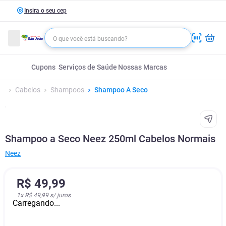
Insira o seu cep
Cupons
Serviços de Saúde
Nossas Marcas
Cabelos
Shampoos
Shampoo A Seco
Shampoo a Seco Neez 250ml Cabelos Normais
Neez
R$
49
,
99
1
x
R$ 49,99
s/ juros
Carregando...