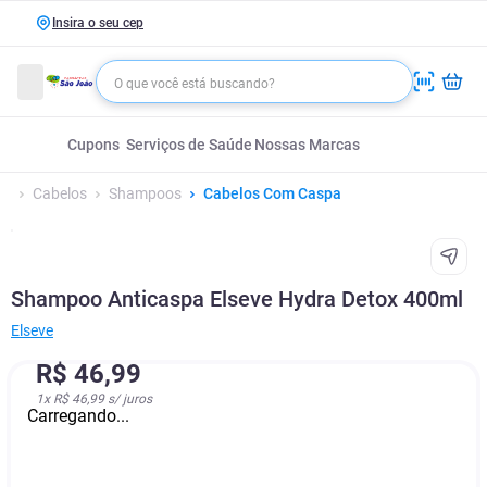
Insira o seu cep
Cupons
Serviços de Saúde
Nossas Marcas
Cabelos
Shampoos
Cabelos Com Caspa
Shampoo Anticaspa Elseve Hydra Detox 400ml
Elseve
R$
46
,
99
1
x
R$ 46,99
s/ juros
Carregando...