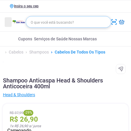
Insira o seu cep
Cupons
Serviços de Saúde
Nossas Marcas
Cabelos
Shampoos
Cabelos De Todos Os Tipos
Shampoo Anticaspa Head & Shoulders
Anticoceira 400ml
Head & Shoulders
-
29
%
R$
37
,
99
R$
26
,
90
1
x
R$ 26,90
s/ juros
Carregando...