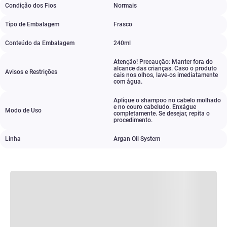
Condição dos Fios
Normais
Tipo de Embalagem
Frasco
Conteúdo da Embalagem
240ml
Atenção! Precaução: Manter fora do
alcance das crianças. Caso o produto
Avisos e Restrições
cais nos olhos
,
lave-os imediatamente
com água.
Aplique o shampoo no cabelo molhado
e no couro cabeludo. Enxágue
Modo de Uso
completamente. Se desejar
,
repita o
procedimento.
Linha
Argan Oil System