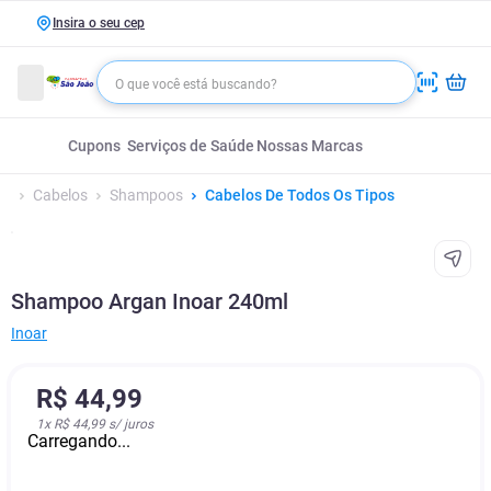
Insira o seu cep
Cupons
Serviços de Saúde
Nossas Marcas
Cabelos
Shampoos
Cabelos De Todos Os Tipos
Shampoo Argan Inoar 240ml
Inoar
R$
44
,
99
1
x
R$ 44,99
s/ juros
Carregando...