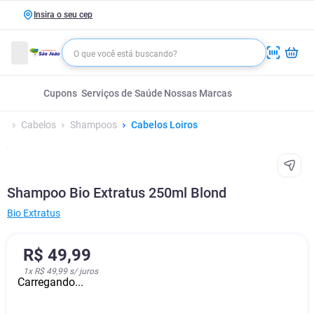
Insira o seu cep
Cupons
Serviços de Saúde
Nossas Marcas
Cabelos
Shampoos
Cabelos Loiros
Shampoo Bio Extratus 250ml Blond
Bio Extratus
R$
49
,
99
1
x
R$ 49,99
s/ juros
Carregando...