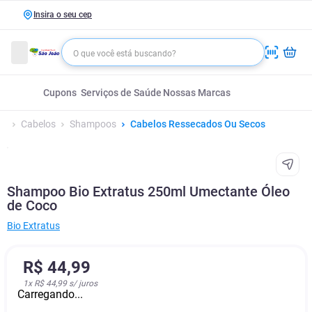
Insira o seu cep
Cupons
Serviços de Saúde
Nossas Marcas
Cabelos
Shampoos
Cabelos Ressecados Ou Secos
Shampoo Bio Extratus 250ml Umectante Óleo
de Coco
Bio Extratus
R$
44
,
99
1
x
R$ 44,99
s/ juros
Carregando...