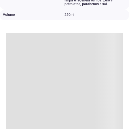
limpa e regenera os fios. Zero%
petrolatos
,
parabenos e sal.
Volume
250ml