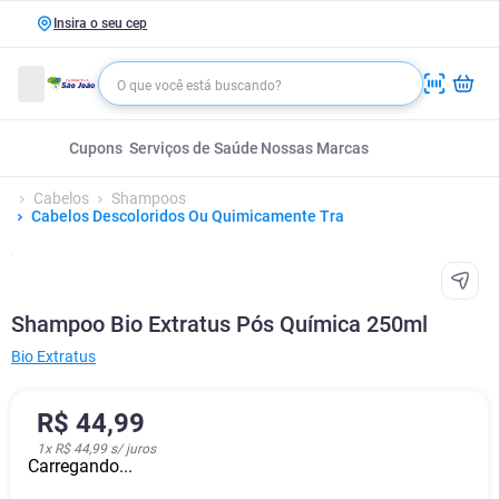
Insira o seu cep
Cupons
Serviços de Saúde
Nossas Marcas
Cabelos
Shampoos
Cabelos Descoloridos Ou Quimicamente Tra
Shampoo Bio Extratus Pós Química 250ml
Bio Extratus
R$
44
,
99
1
x
R$ 44,99
s/ juros
Carregando...