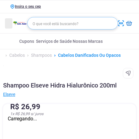
Insira o seu cep
Cupons
Serviços de Saúde
Nossas Marcas
Cabelos
Shampoos
Cabelos Danificados Ou Opacos
Shampoo Elseve Hidra Hialurônico 200ml
Elseve
R$
26
,
99
1
x
R$ 26,99
s/ juros
Carregando...