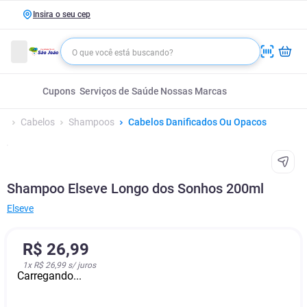
Insira o seu cep
Cupons
Serviços de Saúde
Nossas Marcas
Cabelos
Shampoos
Cabelos Danificados Ou Opacos
Shampoo Elseve Longo dos Sonhos 200ml
Elseve
R$
26
,
99
1
x
R$ 26,99
s/ juros
Carregando...